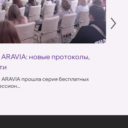
 ARAVIA: новые протоколы,
Летн
ти
ARAV
в ARAVIA прошла серия бесплатных
В сет
ссион...
летних