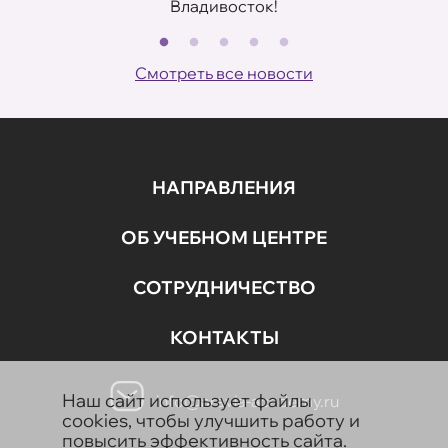
Владивосток!
В
ов
Смотреть все новости
НАПРАВЛЕНИЯ
ОБ УЧЕБНОМ ЦЕНТРЕ
СОТРУДНИЧЕСТВО
КОНТАКТЫ
Наш сайт использует файлы
info@aravia-academy.ru
cookies, чтобы улучшить работу и
повысить эффективность сайта.