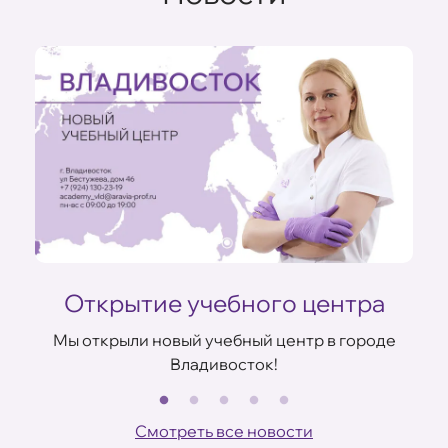
Открытие учебного центра
Мы открыли новый учебный центр в городе
Владивосток!
В
ов
Смотреть все новости