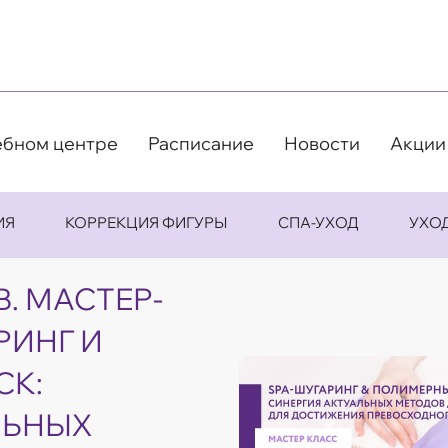
ебном центре
Расписание
Новости
Акции
ИЯ
КОРРЕКЦИЯ ФИГУРЫ
СПА-УХОД
УХО
В. МАСТЕР-
РИНГ И
СК:
ЛЬНЫХ