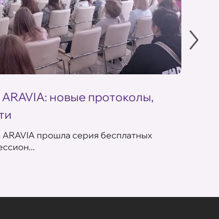
 ARAVIA: новые протоколы,
Летн
ти
ARAV
в ARAVIA прошла серия бесплатных
В сет
ссион...
летних