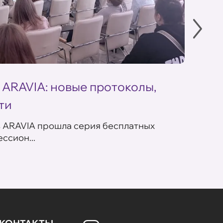
 ARAVIA: новые протоколы,
Летн
ти
ARAV
в ARAVIA прошла серия бесплатных
В сет
ссион...
летних