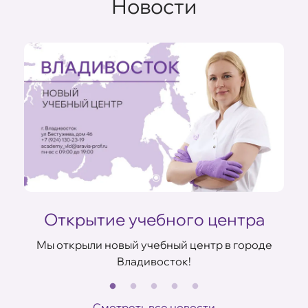
Новости
Открытие учебного центра
Мы открыли новый учебный центр в городе
Владивосток!
В
ов
Смотреть все новости