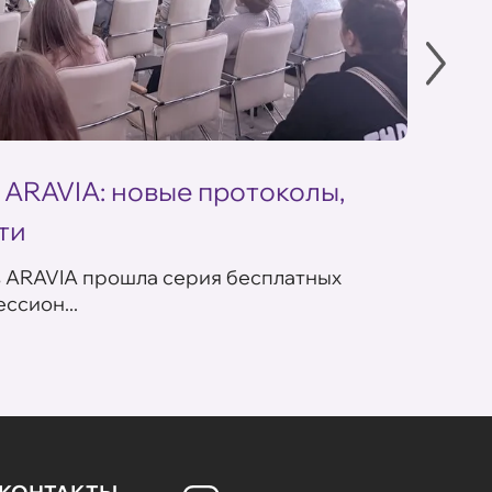
 ARAVIA: новые протоколы,
Летн
ти
ARAV
в ARAVIA прошла серия бесплатных
В сет
ссион...
летних