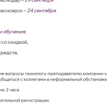
расноярск –
24 сентября
м обучения
;
l со скидкой,
редств,
е вопросы технологу-преподавателю компании «А
общаться с коллегами в неформальной обстановке
ия:
2 часа
рительной регистрации.