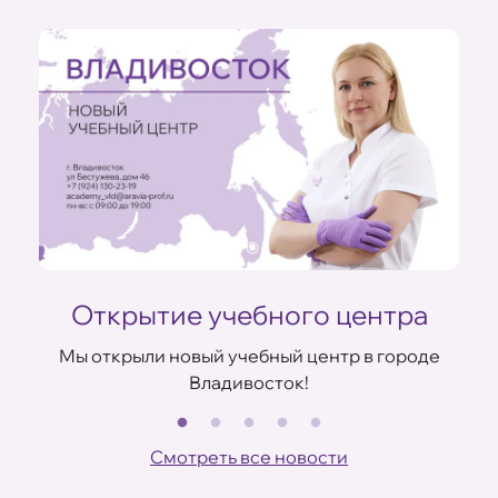
Открытие учебного центра
Мы открыли новый учебный центр в городе
Владивосток!
В
ов
Смотреть все новости