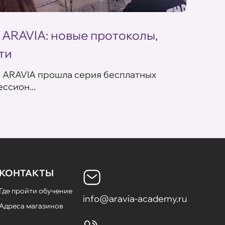
 ARAVIA: новые протоколы,
Летн
ти
ARAV
в ARAVIA прошла серия бесплатных
В сет
ссион...
летних
КОНТАКТЫ
Где пройти обучение
info@aravia-academy.ru
Адреса магазинов