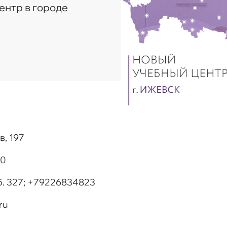
ентр в городе
в, 197
00
об. 327; +79226834823
ru