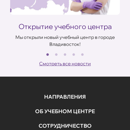
Открытие учебного центра
Мы открыли новый учебный центр в городе
Владивосток!
В
ов
Смотреть все новости
НАПРАВЛЕНИЯ
ОБ УЧЕБНОМ ЦЕНТРЕ
СОТРУДНИЧЕСТВО