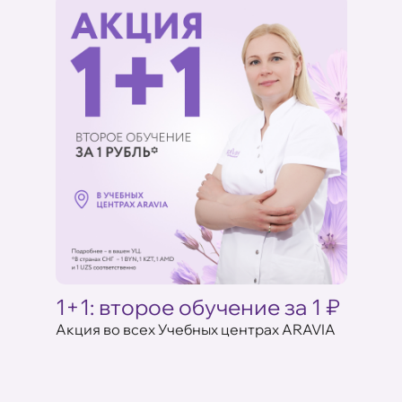
Ц
1+1: второе обучение за 1 ₽
Акци
ARAV
Акция во всех Учебных центрах ARAVIA
аказе
17 июля 