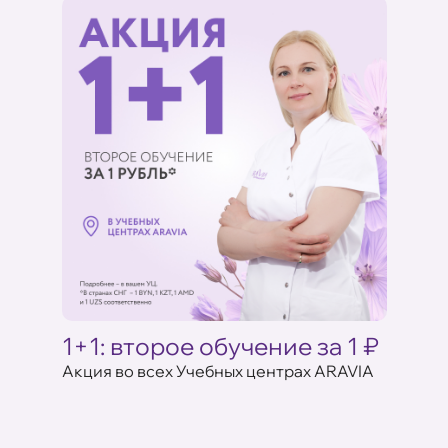
Ц
1+1: второе обучение за 1 ₽
Акци
ARAV
Акция во всех Учебных центрах ARAVIA
аказе
17 июля 